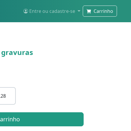
Entre ou cadastre-se
Carrinho
m gravuras
,28
carrinho